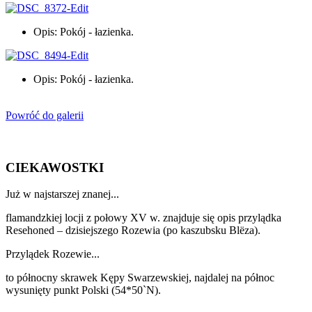
Opis: Pokój - łazienka.
Opis: Pokój - łazienka.
Powróć do galerii
CIEKAWOSTKI
Już w najstarszej znanej...
flamandzkiej locji z połowy XV w. znajduje się opis przylądka
Resehoned – dzisiejszego Rozewia (po kaszubsku Blëza).
Przylądek Rozewie...
to północny skrawek Kępy Swarzewskiej, najdalej na północ
wysunięty punkt Polski (54*50`N).