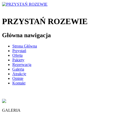
PRZYSTAŃ ROZEWIE
Główna nawigacja
Strona Główna
Przystań
Oferta
Pakiety
Rezerwacja
Galeria
Atrakcje
Opinie
Kontakt
GALERIA