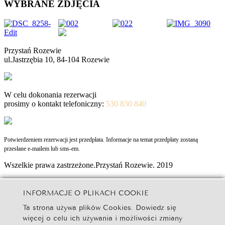
WYBRANE ZDJĘCIA
Przystań Rozewie
ul.Jastrzębia 10, 84-104 Rozewie
W celu dokonania rezerwacji
prosimy o kontakt telefoniczny:
530 830 840
Potwierdzeniem rezerwacji jest przedpłata. Informacje na temat przedpłaty zostaną
przesłane e-mailem lub sms-em.
Wszelkie prawa zastrzeżone.Przystań Rozewie. 2019
Strona Główna
Przystań
INFORMACJE O PLIKACH COOKIE
Oferta
Ta strona używa plików Cookies. Dowiedz się
Pakiety
więcej o celu ich używania i możliwości zmiany
Rezerwacja