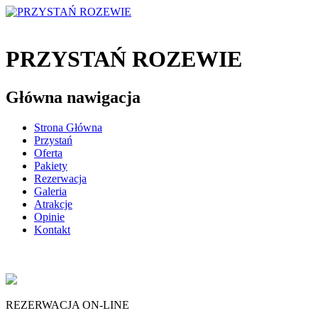
PRZYSTAŃ ROZEWIE
Główna nawigacja
Strona Główna
Przystań
Oferta
Pakiety
Rezerwacja
Galeria
Atrakcje
Opinie
Kontakt
REZERWACJA ON-LINE