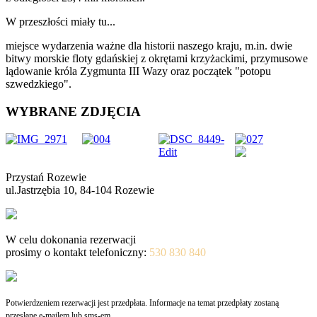
W przeszłości miały tu...
miejsce wydarzenia ważne dla historii naszego kraju, m.in. dwie
bitwy morskie floty gdańskiej z okrętami krzyżackimi, przymusowe
lądowanie króla Zygmunta III Wazy oraz początek "potopu
szwedzkiego".
WYBRANE ZDJĘCIA
Przystań Rozewie
ul.Jastrzębia 10, 84-104 Rozewie
W celu dokonania rezerwacji
prosimy o kontakt telefoniczny:
530 830 840
Potwierdzeniem rezerwacji jest przedpłata. Informacje na temat przedpłaty zostaną
przesłane e-mailem lub sms-em.